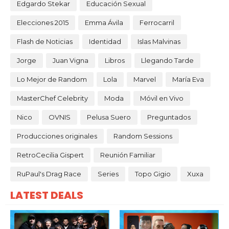
Edgardo Stekar
Educación Sexual
Elecciones 2015
Emma Ávila
Ferrocarril
Flash de Noticias
Identidad
Islas Malvinas
Jorge
Juan Vigna
Libros
Llegando Tarde
Lo Mejor de Random
Lola
Marvel
María Eva
MasterChef Celebrity
Moda
Móvil en Vivo
Nico
OVNIS
Pelusa Suero
Preguntados
Producciones originales
Random Sessions
RetroCecilia Gispert
Reunión Familiar
RuPaul's Drag Race
Series
Topo Gigio
Xuxa
LATEST DEALS