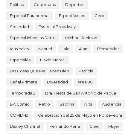
Política
Coberturas
Deportes
Especial Paranormal
Espectáculos
Gero
Sociedad
Especial Broadway
Especial Infancias Retro
Michael Jackson
Musicales
Nahuel
Lala
Alan
Efemerides
Especiales
Flavio Morelli
Las Cosas Que Me Hacen Bien
Patricia
Señal Primate
Diversidad
Área 90
Temporada 2
13ra. Fiesta de San Antonio de Padua
BA Comic
Retro
Sabrina
Alita
Audiencia
COVID-19
Celebración del 25 de Mayo en Pontevedra
Disney Channel
Fernando Peña
Glee
Mujer