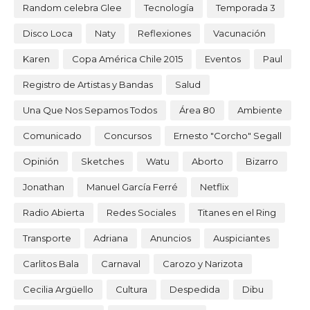
Random celebra Glee
Tecnología
Temporada 3
Disco Loca
Naty
Reflexiones
Vacunación
Karen
Copa América Chile 2015
Eventos
Paul
Registro de Artistas y Bandas
Salud
Una Que Nos Sepamos Todos
Área 80
Ambiente
Comunicado
Concursos
Ernesto "Corcho" Segall
Opinión
Sketches
Watu
Aborto
Bizarro
Jonathan
Manuel García Ferré
Netflix
Radio Abierta
Redes Sociales
Titanes en el Ring
Transporte
Adriana
Anuncios
Auspiciantes
Carlitos Bala
Carnaval
Carozo y Narizota
Cecilia Argüello
Cultura
Despedida
Dibu