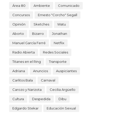
Área 80
Ambiente
Comunicado
Concursos
Ernesto "Corcho" Segall
Opinión
Sketches
Watu
Aborto
Bizarro
Jonathan
Manuel García Ferré
Netflix
Radio Abierta
Redes Sociales
Titanes en el Ring
Transporte
Adriana
Anuncios
Auspiciantes
Carlitos Bala
Carnaval
Carozo y Narizota
Cecilia Argüello
Cultura
Despedida
Dibu
Edgardo Stekar
Educación Sexual