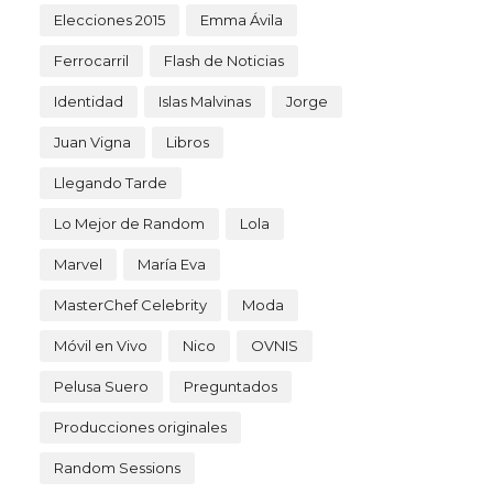
Elecciones 2015
Emma Ávila
Ferrocarril
Flash de Noticias
Identidad
Islas Malvinas
Jorge
Juan Vigna
Libros
Llegando Tarde
Lo Mejor de Random
Lola
Marvel
María Eva
MasterChef Celebrity
Moda
Móvil en Vivo
Nico
OVNIS
Pelusa Suero
Preguntados
Producciones originales
Random Sessions