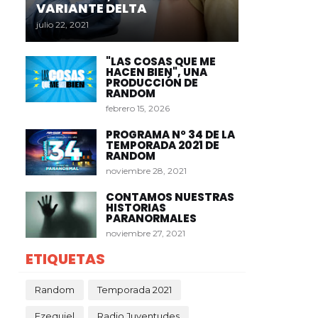
VARIANTE DELTA
julio 22, 2021
"LAS COSAS QUE ME
HACEN BIEN", UNA
PRODUCCIÓN DE
RANDOM
febrero 15, 2026
PROGRAMA Nº 34 DE LA
TEMPORADA 2021 DE
RANDOM
noviembre 28, 2021
CONTAMOS NUESTRAS
HISTORIAS
PARANORMALES
noviembre 27, 2021
ETIQUETAS
Random
Temporada 2021
Ezequiel
Radio Juventudes