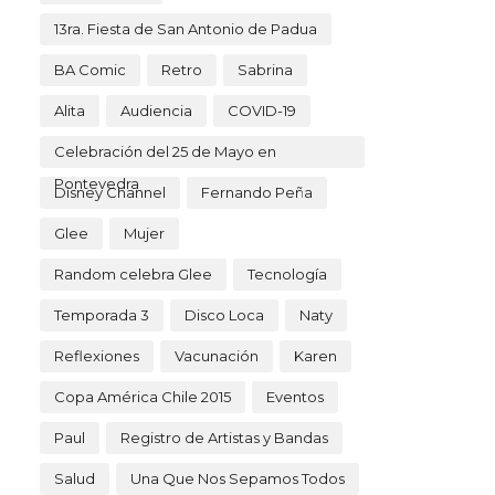
13ra. Fiesta de San Antonio de Padua
BA Comic
Retro
Sabrina
Alita
Audiencia
COVID-19
Celebración del 25 de Mayo en
Pontevedra
Disney Channel
Fernando Peña
Glee
Mujer
Random celebra Glee
Tecnología
Temporada 3
Disco Loca
Naty
Reflexiones
Vacunación
Karen
Copa América Chile 2015
Eventos
Paul
Registro de Artistas y Bandas
Salud
Una Que Nos Sepamos Todos