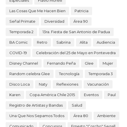
Especiales
Flavio Morelli
Las Cosas Que Me Hacen Bien
Patricia
Señal Primate
Diversidad
Área 90
Temporada 2
13ra. Fiesta de San Antonio de Padua
BA Comic
Retro
Sabrina
Alita
Audiencia
COVID-19
Celebración del 25 de Mayo en Pontevedra
Disney Channel
Fernando Peña
Glee
Mujer
Random celebra Glee
Tecnología
Temporada 3
Disco Loca
Naty
Reflexiones
Vacunación
Karen
Copa América Chile 2015
Eventos
Paul
Registro de Artistas y Bandas
Salud
Una Que Nos Sepamos Todos
Área 80
Ambiente
Comunicado
Concursos
Ernesto "Corcho" Segall