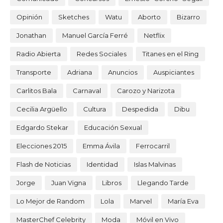
Opinión
Sketches
Watu
Aborto
Bizarro
Jonathan
Manuel García Ferré
Netflix
Radio Abierta
Redes Sociales
Titanes en el Ring
Transporte
Adriana
Anuncios
Auspiciantes
Carlitos Bala
Carnaval
Carozo y Narizota
Cecilia Argüello
Cultura
Despedida
Dibu
Edgardo Stekar
Educación Sexual
Elecciones 2015
Emma Ávila
Ferrocarril
Flash de Noticias
Identidad
Islas Malvinas
Jorge
Juan Vigna
Libros
Llegando Tarde
Lo Mejor de Random
Lola
Marvel
María Eva
MasterChef Celebrity
Moda
Móvil en Vivo