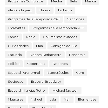
Programas Completos
Mecha
Beliz
Música
Alan Rodríguez
Humor
Invitados
Programas de la Temporada 2021
Secciones
Entrevistas
Programas de la Temporada 2015
Fabián
Rocio
Columnistas Invitados
Curiosidades
Fran
Consigna del Día
Facundo
Debora Beriachetto
Pandemia
Política
Coberturas
Deportes
Especial Paranormal
Espectáculos
Gero
Sociedad
Especial Broadway
Especial Infancias Retro
Michael Jackson
Musicales
Nahuel
Lala
Alan
Efemerides