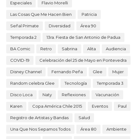
Especiales
Flavio Morelli
Las Cosas Que Me Hacen Bien
Patricia
Señal Primate
Diversidad
Área 90
Temporada 2
13ra. Fiesta de San Antonio de Padua
BA Comic
Retro
Sabrina
Alita
Audiencia
COVID-19
Celebración del 25 de Mayo en Pontevedra
Disney Channel
Fernando Peña
Glee
Mujer
Random celebra Glee
Tecnología
Temporada 3
Disco Loca
Naty
Reflexiones
Vacunación
Karen
Copa América Chile 2015
Eventos
Paul
Registro de Artistas y Bandas
Salud
Una Que Nos Sepamos Todos
Área 80
Ambiente