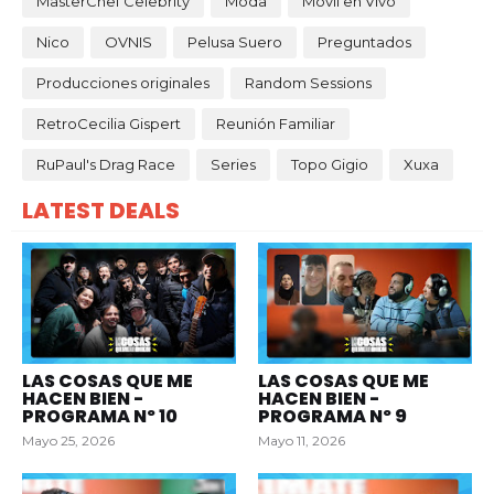
MasterChef Celebrity
Moda
Móvil en Vivo
Nico
OVNIS
Pelusa Suero
Preguntados
Producciones originales
Random Sessions
RetroCecilia Gispert
Reunión Familiar
RuPaul's Drag Race
Series
Topo Gigio
Xuxa
LATEST DEALS
LAS COSAS QUE ME
LAS COSAS QUE ME
HACEN BIEN -
HACEN BIEN -
PROGRAMA Nº 10
PROGRAMA Nº 9
Mayo 25, 2026
Mayo 11, 2026