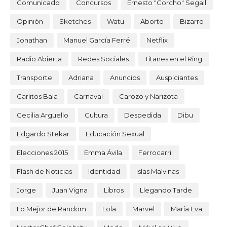
Comunicado
Concursos
Ernesto "Corcho" Segall
Opinión
Sketches
Watu
Aborto
Bizarro
Jonathan
Manuel García Ferré
Netflix
Radio Abierta
Redes Sociales
Titanes en el Ring
Transporte
Adriana
Anuncios
Auspiciantes
Carlitos Bala
Carnaval
Carozo y Narizota
Cecilia Argüello
Cultura
Despedida
Dibu
Edgardo Stekar
Educación Sexual
Elecciones 2015
Emma Ávila
Ferrocarril
Flash de Noticias
Identidad
Islas Malvinas
Jorge
Juan Vigna
Libros
Llegando Tarde
Lo Mejor de Random
Lola
Marvel
María Eva