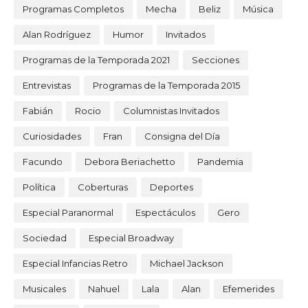
Programas Completos
Mecha
Beliz
Música
Alan Rodríguez
Humor
Invitados
Programas de la Temporada 2021
Secciones
Entrevistas
Programas de la Temporada 2015
Fabián
Rocio
Columnistas Invitados
Curiosidades
Fran
Consigna del Día
Facundo
Debora Beriachetto
Pandemia
Política
Coberturas
Deportes
Especial Paranormal
Espectáculos
Gero
Sociedad
Especial Broadway
Especial Infancias Retro
Michael Jackson
Musicales
Nahuel
Lala
Alan
Efemerides