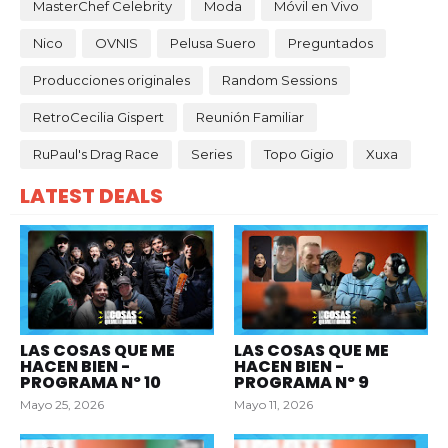
MasterChef Celebrity
Moda
Móvil en Vivo
Nico
OVNIS
Pelusa Suero
Preguntados
Producciones originales
Random Sessions
RetroCecilia Gispert
Reunión Familiar
RuPaul's Drag Race
Series
Topo Gigio
Xuxa
LATEST DEALS
LAS COSAS QUE ME
LAS COSAS QUE ME
HACEN BIEN -
HACEN BIEN -
PROGRAMA Nº 10
PROGRAMA Nº 9
Mayo 25, 2026
Mayo 11, 2026