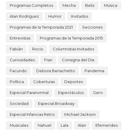
Programas Completos
Mecha
Beliz
Música
Alan Rodríguez
Humor
Invitados
Programas de la Temporada 2021
Secciones
Entrevistas
Programas de la Temporada 2015
Fabián
Rocio
Columnistas Invitados
Curiosidades
Fran
Consigna del Día
Facundo
Debora Beriachetto
Pandemia
Política
Coberturas
Deportes
Especial Paranormal
Espectáculos
Gero
Sociedad
Especial Broadway
Especial Infancias Retro
Michael Jackson
Musicales
Nahuel
Lala
Alan
Efemerides