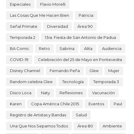
Especiales
Flavio Morelli
Las Cosas Que Me Hacen Bien
Patricia
Señal Primate
Diversidad
Área 90
Temporada 2
13ra. Fiesta de San Antonio de Padua
BA Comic
Retro
Sabrina
Alita
Audiencia
COVID-19
Celebración del 25 de Mayo en Pontevedra
Disney Channel
Fernando Peña
Glee
Mujer
Random celebra Glee
Tecnología
Temporada 3
Disco Loca
Naty
Reflexiones
Vacunación
Karen
Copa América Chile 2015
Eventos
Paul
Registro de Artistas y Bandas
Salud
Una Que Nos Sepamos Todos
Área 80
Ambiente