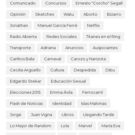
Comunicado
Concursos
Ernesto "Corcho" Segall
Opinión
Sketches
Watu
Aborto
Bizarro
Jonathan
Manuel García Ferré
Netflix
Radio Abierta
Redes Sociales
Titanes en el Ring
Transporte
Adriana
Anuncios
Auspiciantes
Carlitos Bala
Carnaval
Carozo y Narizota
Cecilia Argüello
Cultura
Despedida
Dibu
Edgardo Stekar
Educación Sexual
Elecciones 2015
Emma Ávila
Ferrocarril
Flash de Noticias
Identidad
Islas Malvinas
Jorge
Juan Vigna
Libros
Llegando Tarde
Lo Mejor de Random
Lola
Marvel
María Eva