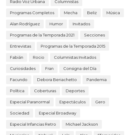
Radio Voz Urbana
Columnistas
Programas Completos
Mecha
Beliz
Música
Alan Rodríguez
Humor
Invitados
Programas de la Temporada 2021
Secciones
Entrevistas
Programas de la Temporada 2015
Fabián
Rocio
Columnistas Invitados
Curiosidades
Fran
Consigna del Día
Facundo
Debora Beriachetto
Pandemia
Política
Coberturas
Deportes
Especial Paranormal
Espectáculos
Gero
Sociedad
Especial Broadway
Especial Infancias Retro
Michael Jackson