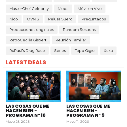
MasterChef Celebrity
Moda
Móvil en Vivo
Nico
OVNIS
Pelusa Suero
Preguntados
Producciones originales
Random Sessions
RetroCecilia Gispert
Reunión Familiar
RuPaul's Drag Race
Series
Topo Gigio
Xuxa
LATEST DEALS
LAS COSAS QUE ME
LAS COSAS QUE ME
HACEN BIEN -
HACEN BIEN -
PROGRAMA Nº 10
PROGRAMA Nº 9
Mayo 25, 2026
Mayo 11, 2026