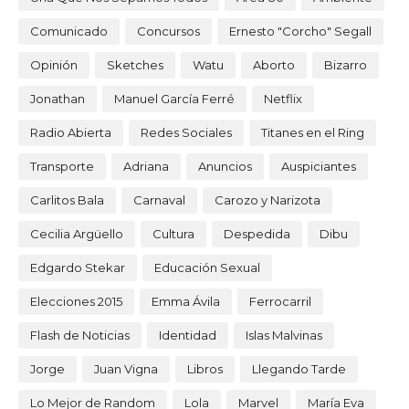
Comunicado
Concursos
Ernesto "Corcho" Segall
Opinión
Sketches
Watu
Aborto
Bizarro
Jonathan
Manuel García Ferré
Netflix
Radio Abierta
Redes Sociales
Titanes en el Ring
Transporte
Adriana
Anuncios
Auspiciantes
Carlitos Bala
Carnaval
Carozo y Narizota
Cecilia Argüello
Cultura
Despedida
Dibu
Edgardo Stekar
Educación Sexual
Elecciones 2015
Emma Ávila
Ferrocarril
Flash de Noticias
Identidad
Islas Malvinas
Jorge
Juan Vigna
Libros
Llegando Tarde
Lo Mejor de Random
Lola
Marvel
María Eva