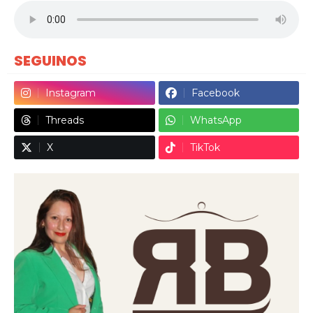
SEGUINOS
Instagram
Facebook
Threads
WhatsApp
X
TikTok