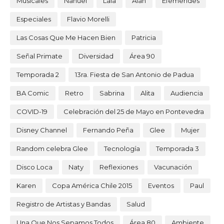
Musicales
Nahuel
Lala
Alan
Efemerides
Especiales
Flavio Morelli
Las Cosas Que Me Hacen Bien
Patricia
Señal Primate
Diversidad
Área 90
Temporada 2
13ra. Fiesta de San Antonio de Padua
BA Comic
Retro
Sabrina
Alita
Audiencia
COVID-19
Celebración del 25 de Mayo en Pontevedra
Disney Channel
Fernando Peña
Glee
Mujer
Random celebra Glee
Tecnología
Temporada 3
Disco Loca
Naty
Reflexiones
Vacunación
Karen
Copa América Chile 2015
Eventos
Paul
Registro de Artistas y Bandas
Salud
Una Que Nos Sepamos Todos
Área 80
Ambiente