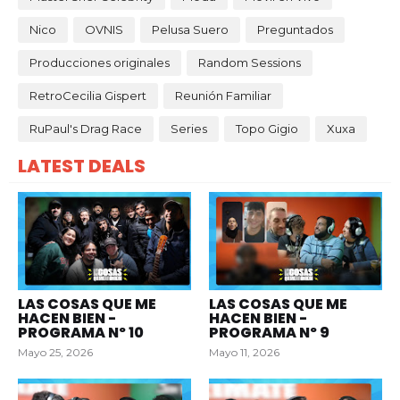
Nico
OVNIS
Pelusa Suero
Preguntados
Producciones originales
Random Sessions
RetroCecilia Gispert
Reunión Familiar
RuPaul's Drag Race
Series
Topo Gigio
Xuxa
LATEST DEALS
LAS COSAS QUE ME
LAS COSAS QUE ME
HACEN BIEN -
HACEN BIEN -
PROGRAMA Nº 10
PROGRAMA Nº 9
Mayo 25, 2026
Mayo 11, 2026