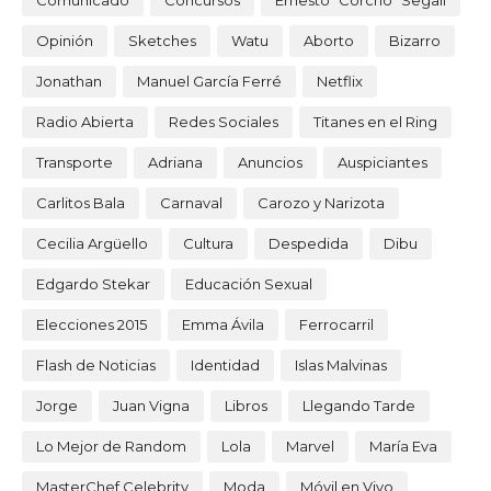
Comunicado
Concursos
Ernesto "Corcho" Segall
Opinión
Sketches
Watu
Aborto
Bizarro
Jonathan
Manuel García Ferré
Netflix
Radio Abierta
Redes Sociales
Titanes en el Ring
Transporte
Adriana
Anuncios
Auspiciantes
Carlitos Bala
Carnaval
Carozo y Narizota
Cecilia Argüello
Cultura
Despedida
Dibu
Edgardo Stekar
Educación Sexual
Elecciones 2015
Emma Ávila
Ferrocarril
Flash de Noticias
Identidad
Islas Malvinas
Jorge
Juan Vigna
Libros
Llegando Tarde
Lo Mejor de Random
Lola
Marvel
María Eva
MasterChef Celebrity
Moda
Móvil en Vivo