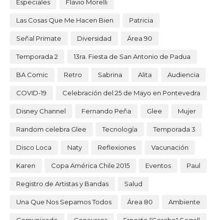
Especiales
Flavio Morelli
Las Cosas Que Me Hacen Bien
Patricia
Señal Primate
Diversidad
Área 90
Temporada 2
13ra. Fiesta de San Antonio de Padua
BA Comic
Retro
Sabrina
Alita
Audiencia
COVID-19
Celebración del 25 de Mayo en Pontevedra
Disney Channel
Fernando Peña
Glee
Mujer
Random celebra Glee
Tecnología
Temporada 3
Disco Loca
Naty
Reflexiones
Vacunación
Karen
Copa América Chile 2015
Eventos
Paul
Registro de Artistas y Bandas
Salud
Una Que Nos Sepamos Todos
Área 80
Ambiente