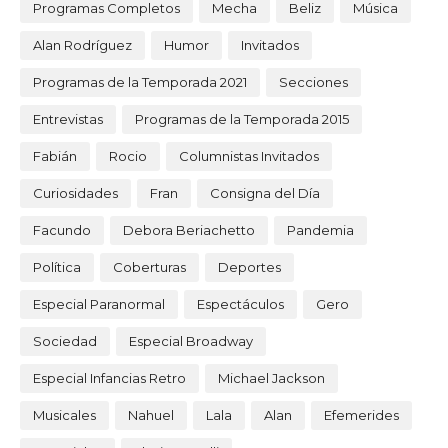
Programas Completos
Mecha
Beliz
Música
Alan Rodríguez
Humor
Invitados
Programas de la Temporada 2021
Secciones
Entrevistas
Programas de la Temporada 2015
Fabián
Rocio
Columnistas Invitados
Curiosidades
Fran
Consigna del Día
Facundo
Debora Beriachetto
Pandemia
Política
Coberturas
Deportes
Especial Paranormal
Espectáculos
Gero
Sociedad
Especial Broadway
Especial Infancias Retro
Michael Jackson
Musicales
Nahuel
Lala
Alan
Efemerides